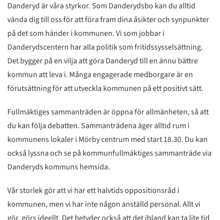
Danderyd är våra styrkor. Som Danderydsbo kan du alltid
vända dig till oss för att föra fram dina åsikter och synpunkter
på det som händer i kommunen. Vi som jobbar i
Danderydscentern har alla politik som fritidssysselsättning.
Det bygger på en vilja att göra Danderyd till en ännu bättre
kommun att leva i. Många engagerade medborgare är en
förutsättning för att utveckla kommunen på ett positivt sätt.
Fullmäktiges sammanträden är öppna för allmänheten, så att
du kan följa debatten. Sammanträdena äger alltid rum i
kommunens lokaler i Mörby centrum med start 18.30. Du kan
också lyssna och se på kommunfullmäktiges sammanträde via
Danderyds kommuns hemsida.
Vår storlek gör att vi har ett halvtids oppositionsråd i
kommunen, men vi har inte någon anställd personal. Allt vi
gör, görs ideellt. Det betyder också att det ibland kan ta lite tid